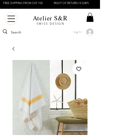
FREE SHIPPING FROM CHF 100
RIGHT OF RETURN 14 DAYS
Atelier S&R
SWISS DESIGN
Log In