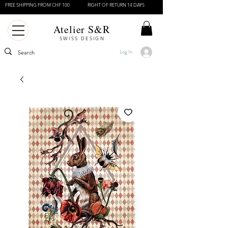
FREE SHIPPING FROM CHF 100
RIGHT OF RETURN 14 DAYS
Atelier S&R
SWISS DESIGN
Log In