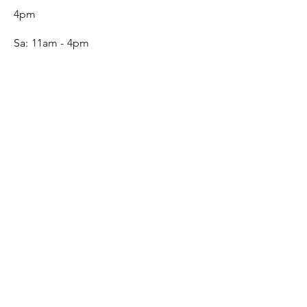
4pm
Sa:
11am - 4pm
SERVICE
Contact
Gift Card
Monogram
Leather Care
ONLINE SHOP
FAQ