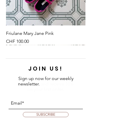
Friulane Mary Jane Pink
Price
CHF 100.00
NEU
NEU
NEW
NEU
NEU
NEU
NEU
NEU
JOIN US!
Sign up now for our weekly
newsletter.
and receive 10%
on your first order.
SUBSCRIBE