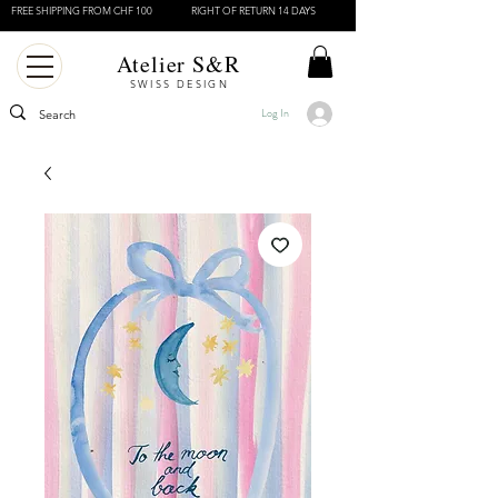
FREE SHIPPING FROM CHF 100
RIGHT OF RETURN 14 DAYS
Atelier S&R
SWISS DESIGN
Log In