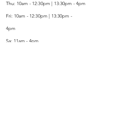
Thu:
10am - 12:30pm | 13:30pm - 4pm
Fri:
10am - 12:30pm | 13:30pm -
4pm
Sa:
11am - 4pm
SERVICE
Contact
Gift Card
Monogram
Leather Care