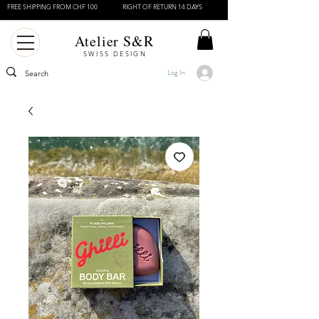
FREE SHIPPING FROM CHF 100
RIGHT OF RETURN 14 DAYS
Atelier S&R
SWISS DESIGN
Log In