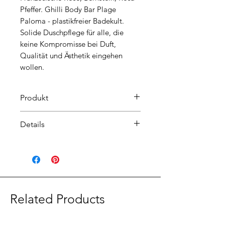
Pfeffer. Ghilli Body Bar Plage
Paloma - plastikfreier Badekult.
Solide Duschpflege für alle, die
keine Kompromisse bei Duft,
Qualität und Ästhetik eingehen
wollen.
Produkt
Body Bar Plage Paloma - Sie
Details
verwöhnt Ihre Haut und macht sie
weich, ohne sie wie
Grösse: organische Form
herkömmliche Seifenformeln
Verpackung: edle Kartonbox
auszutrocknen. Der Duft von
Inhaltsstoffe: Hydrogenated
französischer Rose, Amber und
Vegetable Oil, Sodium Cocoyl
rosa Pfeffer umhüllt Ihre Haut und
Isethionate, Aqua (Water),
Related Products
versetzt Sie in französische
Polyglyceryl-4 Laurate, Glycerin,
Rosenfelder.
Parfum (Fragrance), Camelina