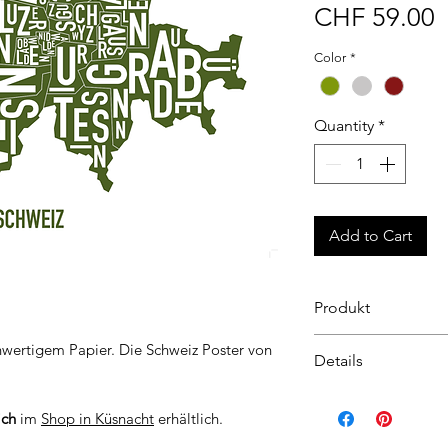
P
CHF 59.00
Color
*
Quantity
*
Add to Cart
Produkt
Grafische Karte de
hwertigem Papier. Die Schweiz Poster von
Details
Überblick als edle
Im Shop in Küsnach
Print: Pantonefarb
ich
im
Shop in Küsnacht
erhältlich.
Papier: Hochwerti
Format: 50 x 70 cm