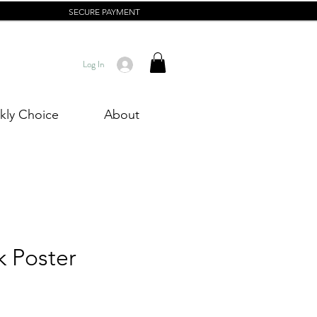
SECURE PAYMENT
Log In
ly Choice
About
k Poster