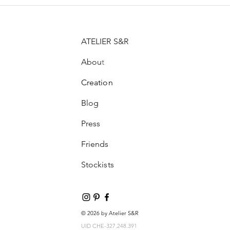
ATELIER S&R
Abou
t
Creation
Blog
Press
Friends
Stockists
© 2026 by Atelier S&R
UID CHE-327.248.391