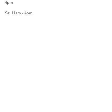
4pm
Sa:
11am - 4pm
SERVICE
Contact
Gift Card
Monogram
Leather Care
ONLINE SHOP
FAQ