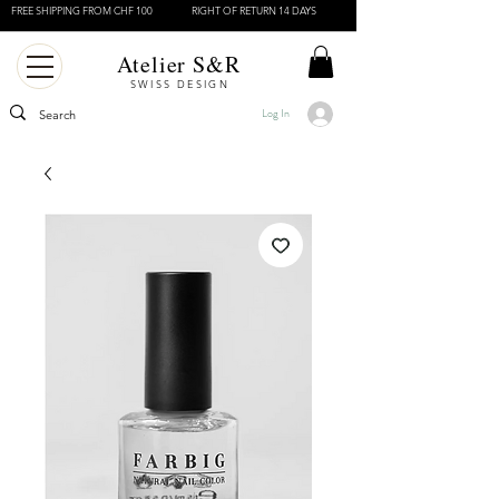
FREE SHIPPING FROM CHF 100
RIGHT OF RETURN 14 DAYS
Atelier S&R
SWISS DESIGN
Log In