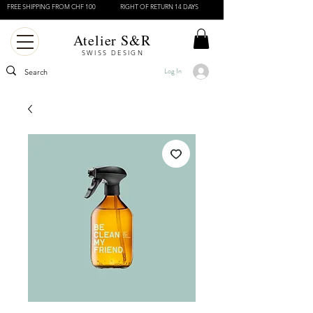
FREE SHIPPING FROM CHF 100
RIGHT OF RETURN 14 DAYS
Atelier S&R
SWISS DESIGN
Log In