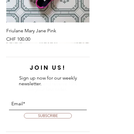
Anbau
100% Vegan
Inhalt: 300 ml
Material: recyclierbare
Friulane Mary Jane Pink
Glasflasche
Price
CHF 100.00
Verpackt in einem praktischen
Karton - auch ideal als Geschenk.
NEU
NEU
NEW
NEU
NEU
NEU
NEU
NEU
JOIN US!
Sign up now for our weekly
newsletter.
and receive 10%
on your first order.
SUBSCRIBE