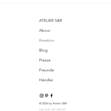
ATELIER S&R
Abou
t
Kreation
Blog
Presse
Freunde
Händler
© 2026 by Atelier S&R
UID CHE-327.248.391