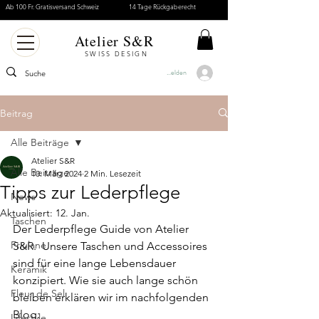
Ab 100 Fr. Gratisversand Schweiz
14 Tage Rückgaberecht
Atelier S&R
SWISS DESIGN
Anmelden
Beitrag
Alle Beiträge
Atelier S&R
Alle Beiträge
10. März 2024
2 Min. Lesezeit
Tipps zur Lederpflege
News
Aktualisiert:
12. Jan.
Taschen
Der Lederpflege Guide von Atelier 
Friulane
S&R.  Unsere Taschen und Accessoires 
sind für eine lange Lebensdauer 
Keramik
konzipiert. Wie sie auch lange schön 
Fleur de Sel
bleiben erklären wir im nachfolgenden 
Blog:
Lifestyle