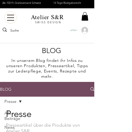
Ab 100 Fr. Gratisversand Schweiz
14 Tage Rückgaberecht
Atelier S&R
SWISS DESIGN
Anmelden
BLOG
In unserem Blog findet ihr Infos zu
unseren Produkten, Presseartikel, Tipps
zur Lederpflege, Events, Rezepte und
mehr.
BLOG
Presse
Presse
Alle
Beiträge
Presseartikel über die Produkte von
News
Atelier S&R.