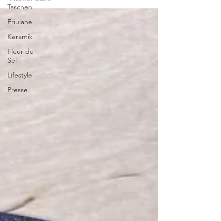
Taschen
Friulane
Keramik
Fleur de
Sel
Lifestyle
Presse