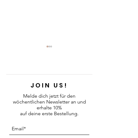
JOIN US!
Lederpflege II - Reinigung
Adventsmarkt-Ap
Melde dich jetzt für den
wöchentlichen Newsletter an
und
Abendverkauf
erhalte 10%
auf deine erste Bestellung.