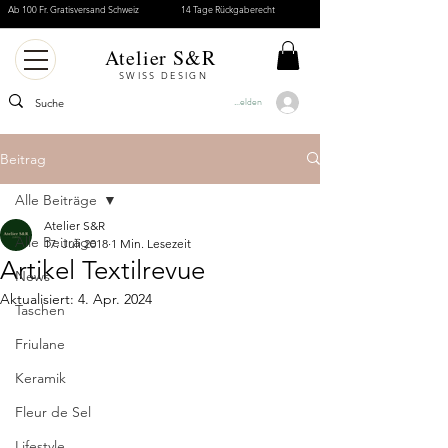
Ab 100 Fr. Gratisversand Schweiz
14 Tage Rückgaberecht
Atelier S&R
SWISS DESIGN
Anmelden
Beitrag
Alle Beiträge
Atelier S&R
Alle Beiträge
17. Juli 2018
1 Min. Lesezeit
Artikel Textilrevue
News
Aktualisiert:
4. Apr. 2024
Taschen
Friulane
Keramik
Fleur de Sel
Lifestyle