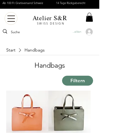
Ab 100 Fr. Gratisversand Schweiz
14 Tage Rückgaberecht
Atelier S&R
SWISS DESIGN
Anmelden
Start
Handbags
Handbags
Filtern