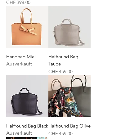
Preis
CHF 398.00
Handbag Miel
Halfround Bag
Ausverkauft
Taupe
Preis
CHF 459.00
Halfround Bag Black
Halfround Bag Olive
Ausverkauft
Preis
CHF 459.00