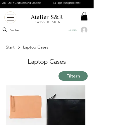
Ab 100 Fr. Gratisversand Schweiz
14 Tage Rückgaberecht
Atelier S&R
SWISS DESIGN
Anmelden
Start
Laptop Cases
Laptop Cases
Filtern