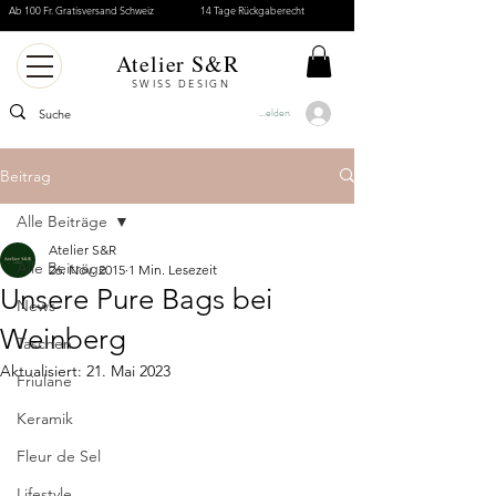
Ab 100 Fr. Gratisversand Schweiz
14 Tage Rückgaberecht
Atelier S&R
SWISS DESIGN
Anmelden
Beitrag
Alle Beiträge
Atelier S&R
Alle Beiträge
26. Nov. 2015
1 Min. Lesezeit
Unsere Pure Bags bei
News
Weinberg
Taschen
Aktualisiert:
21. Mai 2023
Friulane
Keramik
Fleur de Sel
Lifestyle