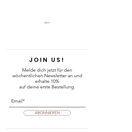
JOIN US!
Tipps zur Lederp
Crossbody in der NZZ
Melde dich jetzt für den
wöchentlichen Newsletter an
und
Bellevue
erhalte 10%
auf deine erste Bestellung.
ABONNIEREN