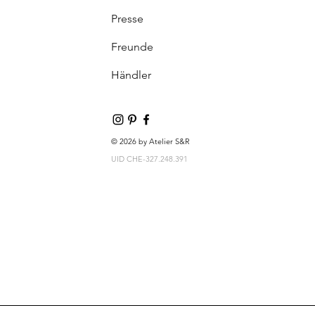
Presse
Freunde
Händler
© 2026 by Atelier S&R
UID CHE-327.248.391