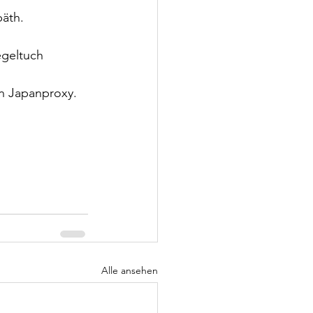
päth.
egeltuch 
on Japanproxy.
Alle ansehen