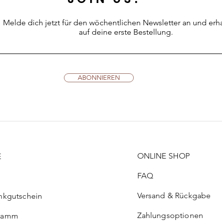
Adve
Aben
Melde dich jetzt für den wöchentlichen Newsletter an
und erh
auf deine erste Bestellung.
ABONNIEREN
ONLINE SHOP
E
FAQ
Versand & Rückgabe
nkgutschein
Zahlungsoptionen
ramm