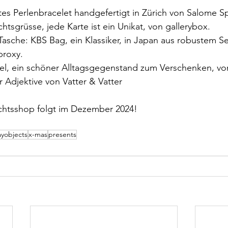
tes Perlenbracelet handgefertigt in Zürich von Salome S
tsgrüsse, jede Karte ist ein Unikat, von gallerybox.
Tasche: KBS Bag, ein Klassiker, in Japan aus robustem S
proxy.
owel, ein schöner Alltagsgegenstand zum Verschenken, v
 Adjektive von Vatter & Vatter
htsshop folgt im Dezember 2024!
ayobjects
x-mas
presents