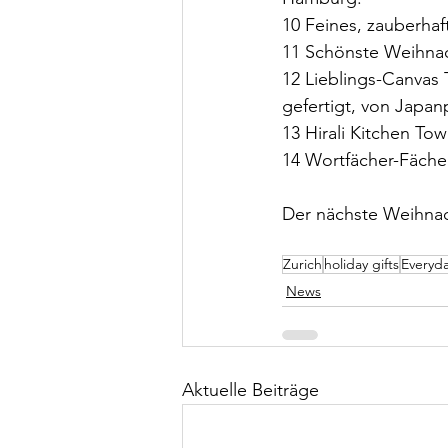
10 Feines, zauberhaf
11 Schönste Weihnach
12 Lieblings-Canvas 
gefertigt, von Japan
13 Hirali Kitchen T
14 Wortfächer-Fächer
Der nächste Weihnac
Zurich
holiday gifts
Everyd
News
Aktuelle Beiträge