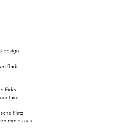
o design.
on Badi 
on Fidea.
ountain.
nsche Platz.
 von mmies aus 