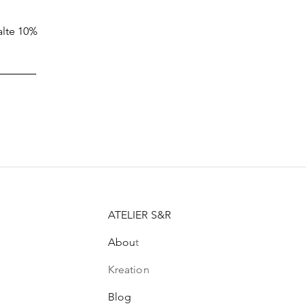
ntsmarkt-Apéro -
dverkauf
alte 10%
ATELIER S&R
Abou
t
Kreation
Blog