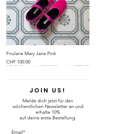
Swiss Made Qualität garantiert
eine lange Lebensdauer und
ausgezeichnete Robustheit.
Im Set enthalten sind 2 kleine
Espressotassen.
Friulane Mary Jane Pink
Preis
CHF 100.00
NEU
NEU
NEW
NEU
NEU
NEU
NEU
NEU
JOIN US!
Melde dich jetzt für den
wöchentlichen Newsletter an
und
erhalte 10%
auf deine erste Bestellung.