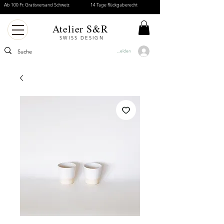
Ab 100 Fr. Gratisversand Schweiz
14 Tage Rückgaberecht
Atelier S&R
SWISS DESIGN
Anmelden