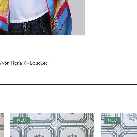
Pflege: Handwäsch
Reinigung empfohl
bügeln
Label: Fiona K.
m von Fiona K - Bouquet
NEU
NEU