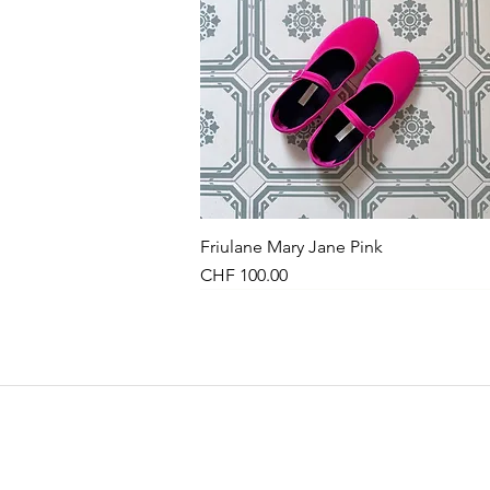
Friulane Mary Jane Pink
Schnellansicht
Preis
CHF 100.00
NEU