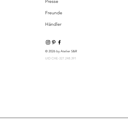
Presse
Freunde
Händler
© 2026 by Atelier S&R
UID CHE-327.248.391