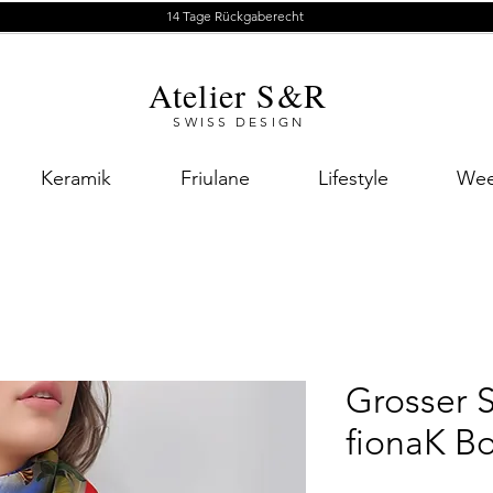
14 Tage Rückgaberecht
Atelier S&R
SWISS DESIGN
Keramik
Friulane
Lifestyle
Wee
Grosser 
fionaK B