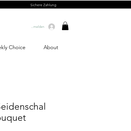
Sichere Zahlung
Anmelden
kly Choice
About
Seidenschal
ouquet