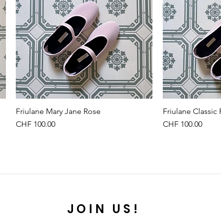
Friulane Mary Jane Rose
Schnellansicht
Friulane Classic
Sch
Preis
Preis
CHF 100.00
CHF 100.00
NEU
NEW
NEU
JOIN US!