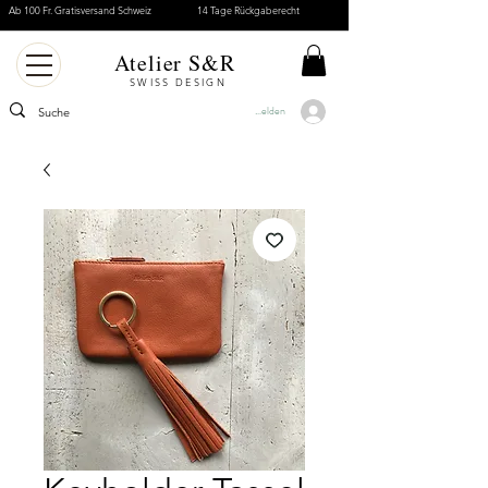
Ab 100 Fr. Gratisversand Schweiz
14 Tage Rückgaberecht
Atelier S&R
SWISS DESIGN
Anmelden