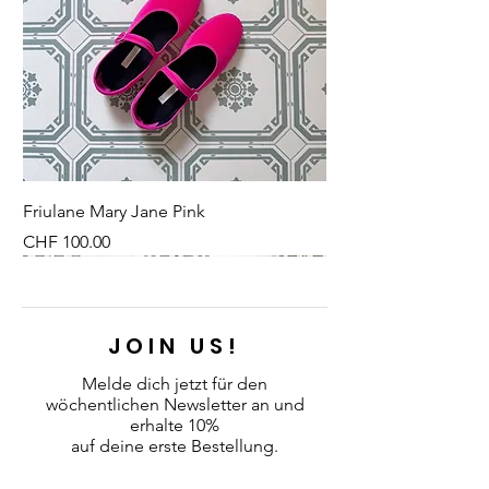
widerspiegelt.
Friulane Mary Jane Pink
Preis
CHF 100.00
NEU
NEU
NEW
NEU
NEU
NEU
NEU
NEU
JOIN US!
Melde dich jetzt für den
wöchentlichen Newsletter an
und
erhalte 10%
auf deine erste Bestellung.