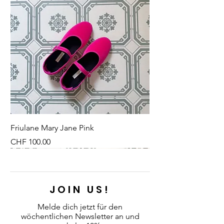
Schweizer Design und
spitze Gegenstände.
Qualitätshandwerk, was sich in
Bitte befülle das Produkt nicht
jedem unserer Produkte
übermässig, damit es seine Form
widerspiegelt.
behält.
Friulane Mary Jane Pink
Preis
CHF 100.00
NEU
NEU
NEW
NEU
NEU
NEU
NEU
NEU
JOIN US!
Melde dich jetzt für den
wöchentlichen Newsletter an
und