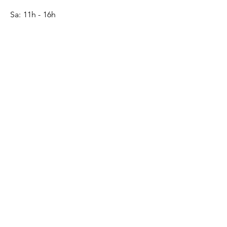
Sa: 11h - 16h
SERVICE
Kontakt
Geschenkgutschein
Monogramm
Lederpflege-Guide
ONLINE SHOP