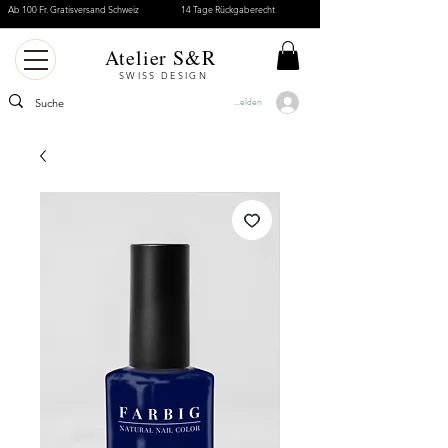
Ab 100 Fr. Gratisversand Schweiz
14 Tage Rückgaberecht
Atelier S&R
SWISS DESIGN
Anmelden