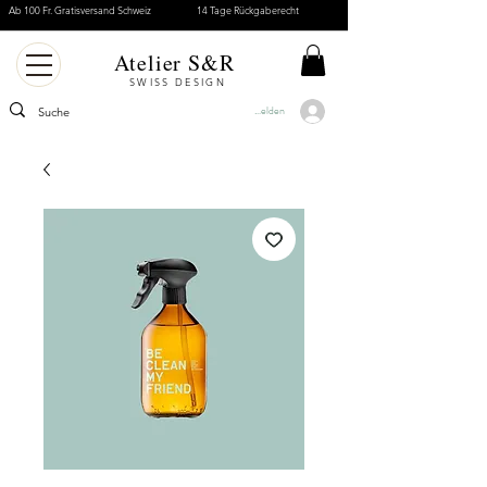
Ab 100 Fr. Gratisversand Schweiz
14 Tage Rückgaberecht
Atelier S&R
SWISS DESIGN
Anmelden