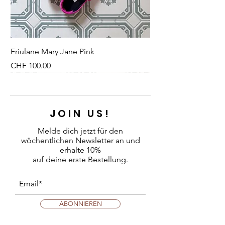
Anbau
100% Vegan
Inhalt: 300 ml
Material: recyclierbare
Friulane Mary Jane Pink
Glasflasche
Preis
CHF 100.00
Verpackt in einem praktischen
Karton - auch ideal als Geschenk.
NEU
NEU
NEW
NEU
NEU
NEU
NEU
NEU
JOIN US!
Melde dich jetzt für den
wöchentlichen Newsletter an
und
erhalte 10%
auf deine erste Bestellung.
ABONNIEREN