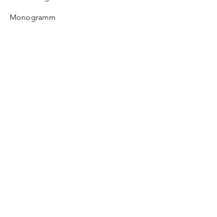
Monogramm
Lederpflege-Guide
ONLINE SHOP
FAQ
Versand & Rückgabe
Zahlungsoptionen
Privacy Policy
ATELIER S&R
Abou
t