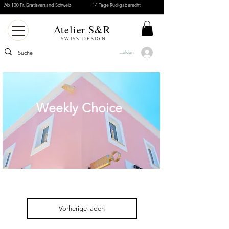
Ab 100 Fr. Gratisversand Schweiz
14 Tage Rückgaberecht
Atelier S&R
SWISS DESIGN
Anmelden
Weekly Choice
Vorherige laden