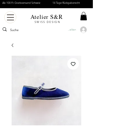
Ab 100 Fr. Gratisversand Schweiz
14 Tage Rückgaberecht
Atelier S&R
SWISS DESIGN
Anmelden