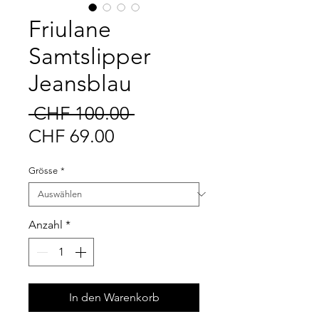
Friulane
Samtslipper
Jeansblau
Standardpreis
 CHF 100.00 
Sale-
CHF 69.00
Preis
Grösse
*
Anzahl
*
In den Warenkorb