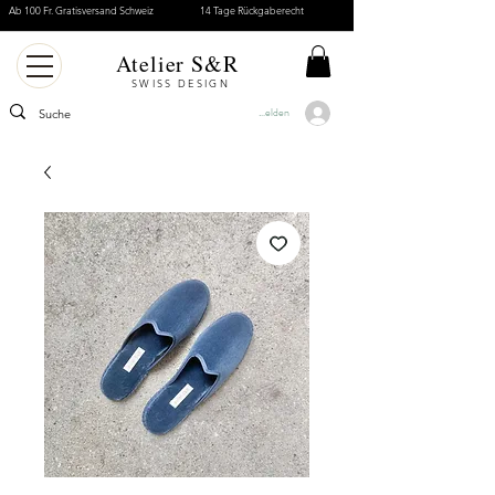
Ab 100 Fr. Gratisversand Schweiz
14 Tage Rückgaberecht
Atelier S&R
SWISS DESIGN
Anmelden