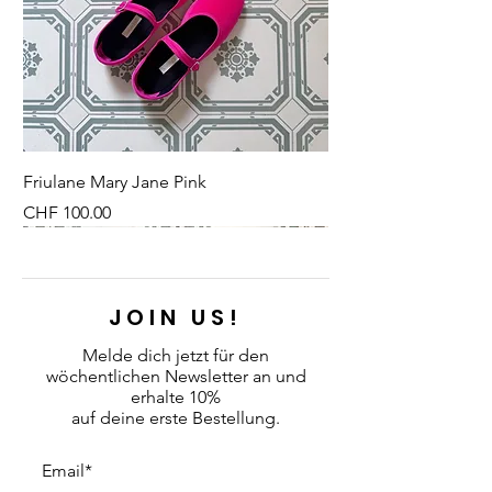
Friulane Mary Jane Pink
Preis
CHF 100.00
NEU
NEU
NEW
NEU
NEU
NEU
NEU
NEU
JOIN US!
Melde dich jetzt für den
wöchentlichen Newsletter an
und
erhalte 10%
auf deine erste Bestellung.