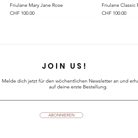
Friulane Mary Jane Rose
Schnellansicht
Friulane Classic
Sch
Preis
Preis
CHF 100.00
CHF 100.00
NEU
NEW
NEU
JOIN US!
Melde dich jetzt für den wöchentlichen Newsletter an
und erh
auf deine erste Bestellung.
Leinenkleid Midi Olive
Kleid Vichy-Karo Dunkelblau
Petites Pommes Schwimmring 6+
Schnellansicht
Schnellansicht
Schnellansicht
Leinenkleid Midi
Kleid Vichy-Karo
Petites Pommes
Sch
Sch
Sch
ABONNIEREN
Preis
Preis
Preis
Preis
Preis
Preis
CHF 89.00
CHF 99.00
CHF 42.00
CHF 89.00
CHF 99.00
CHF 34.00