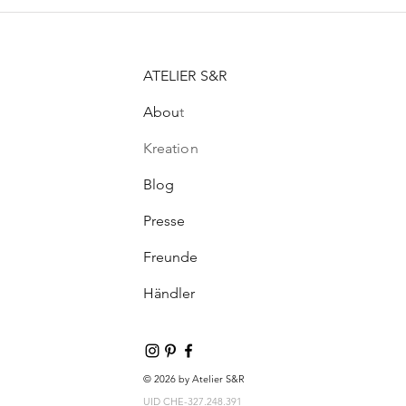
ATELIER S&R
Abou
t
Kreation
Blog
Presse
Freunde
Händler
© 2026 by Atelier S&R
UID CHE-327.248.391