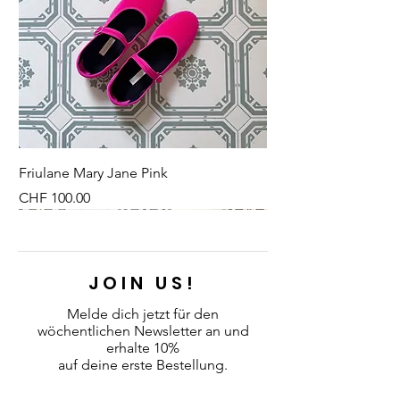
übermässig, damit es seine Form
widerspiegelt.
behält.
Friulane Mary Jane Pink
Preis
CHF 100.00
NEU
NEU
NEW
NEU
NEU
NEU
NEU
NEU
JOIN US!
Melde dich jetzt für den
wöchentlichen Newsletter an
und
erhalte 10%
auf deine erste Bestellung.