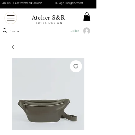
Ab 100 Fr. Gratisversand Schweiz
14 Tage Rückgaberecht
Atelier S&R
SWISS DESIGN
Anmelden