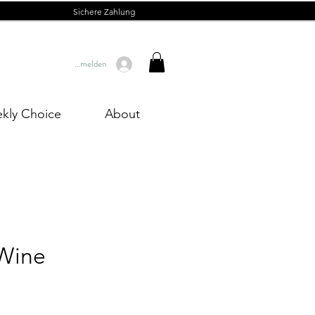
Sichere Zahlung
Anmelden
kly Choice
About
Wine
Preis
0