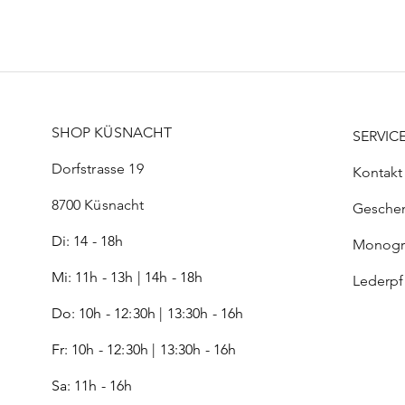
Preis
Preis
Preis
CHF 99.00
CHF 21.00
CHF 52.00
SHOP KÜSNACHT
SERVIC
Dorfstrasse 19
Kontakt
8700 Küsnacht
Gesche
Di: 14 - 18h
Monog
Mi: 11h - 13h | 14h - 18h
Lederp
Do: 10h - 12:30h | 13:30h - 16h
Fr:
10h - 12:30h | 13:30h - 16h
Sa: 11h - 16h