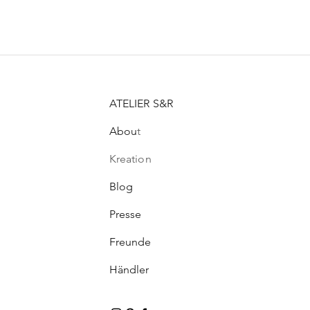
Preis
Preis
Preis
CHF 21.00
CHF 99.00
CHF 100.00
ATELIER S&R
Abou
t
Kreation
Blog
Presse
Freunde
Händler