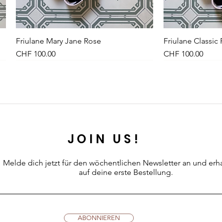
Friulane Mary Jane Rose
Schnellansicht
Friulane Classic
Sch
Preis
Preis
CHF 100.00
CHF 100.00
NEU
NEW
NEU
JOIN US!
Melde dich jetzt für den wöchentlichen Newsletter an
und erh
auf deine erste Bestellung.
Leinenkleid Midi Olive
Kleid Vichy-Karo Dunkelblau
Petites Pommes Schwimmring 6+
Schnellansicht
Schnellansicht
Schnellansicht
Leinenkleid Midi
Kleid Vichy-Karo
Petites Pommes
Sch
Sch
Sch
ABONNIEREN