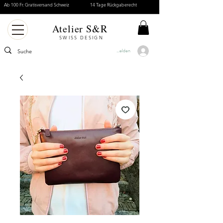
Ab 100 Fr. Gratisversand Schweiz
14 Tage Rückgaberecht
Atelier S&R
SWISS DESIGN
Anmelden