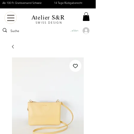
Ab 100 Fr. Gratisversand Schweiz
14 Tage Rückgaberecht
Atelier S&R
SWISS DESIGN
Anmelden