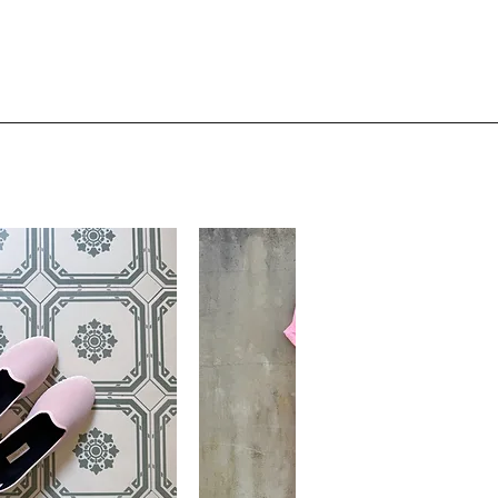
 eine Innentasche und kleine
estigkeit. Ein verstellbarer
 Abnehmen für die Verwendung