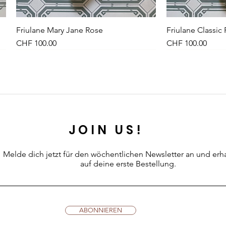
Friulane Mary Jane Rose
Schnellansicht
Friulane Classic
Sch
Preis
Preis
CHF 100.00
CHF 100.00
NEU
NEW
NEU
JOIN US!
Melde dich jetzt für den wöchentlichen Newsletter an
und erh
auf deine erste Bestellung.
Leinenkleid Midi Olive
Kleid Vichy-Karo Dunkelblau
Petites Pommes Schwimmring 6+
Schnellansicht
Schnellansicht
Schnellansicht
Leinenkleid Midi
Kleid Vichy-Karo
Petites Pommes
Sch
Sch
Sch
ABONNIEREN
Preis
Preis
Preis
Preis
Preis
Preis
CHF 89.00
CHF 99.00
CHF 42.00
CHF 89.00
CHF 99.00
CHF 34.00