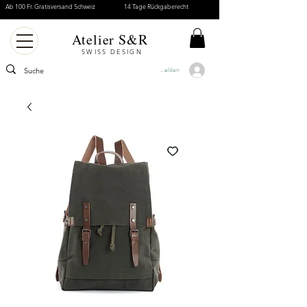
Ab 100 Fr. Gratisversand Schweiz
14 Tage Rückgaberecht
Atelier S&R
SWISS DESIGN
Anmelden