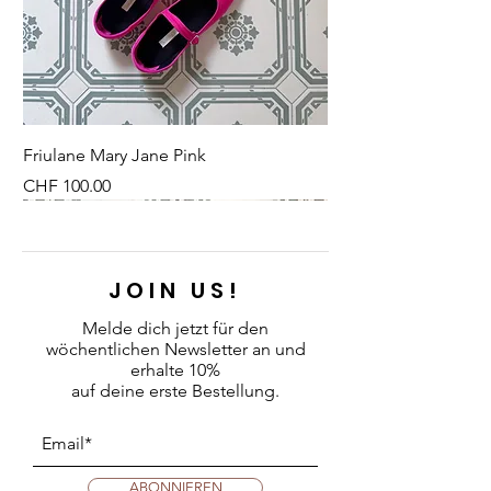
Friulane Mary Jane Pink
Preis
CHF 100.00
NEU
NEU
NEW
NEU
NEU
NEU
NEU
NEU
JOIN US!
Melde dich jetzt für den
wöchentlichen Newsletter an
und
erhalte 10%
auf deine erste Bestellung.
ABONNIEREN