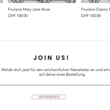
Friulane Mary Jane Rose
Schnellansicht
Friulane Classic
Sch
Preis
Preis
CHF 100.00
CHF 100.00
NEU
NEW
NEU
JOIN US!
Melde dich jetzt für den wöchentlichen Newsletter an
und erh
auf deine erste Bestellung.
Leinenkleid Midi Olive
Kleid Vichy-Karo Dunkelblau
Petites Pommes Schwimmring 6+
Schnellansicht
Schnellansicht
Schnellansicht
Leinenkleid Midi
Kleid Vichy-Karo
Petites Pommes
Sch
Sch
Sch
ABONNIEREN
Preis
Preis
Preis
Preis
Preis
Preis
CHF 89.00
CHF 99.00
CHF 42.00
CHF 89.00
CHF 99.00
CHF 34.00