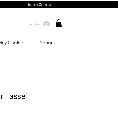
Sichere Zahlung
Anmelden
kly Choice
About
r Tassel
d