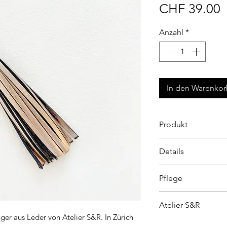
P
CHF 39.00
Anzahl
*
In den Warenko
Produkt
Der handliche Sch
Details
Quastenform.
Ein passendes Acc
Material: Hochwerti
Pflege
Etuis von Atelier S
zertifiziert nach E
Grösse: Länge 19 c
Damit Dein Lederpr
Atelier S&R
Durchmesser Ring 
begleitet, findest
ger aus Leder von Atelier S&R. In Zürich
Produkt-
Pflegeleit
Entdecke Schweize