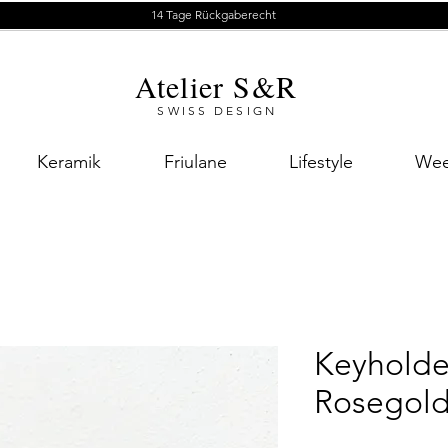
14 Tage Rückgaberecht
Atelier S&R
SWISS DESIGN
Keramik
Friulane
Lifestyle
Wee
Keyholde
Rosegol