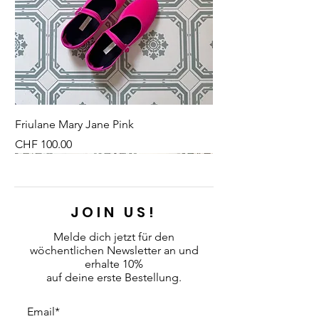
ausgezeichnete Robustheit.
Grösse: 1,5 Liter
Fassungsvermögen
Höhe: 17,5 cm
Durchmesser oben: 11,5 cm
Friulane Mary Jane Pink
Preis
CHF 100.00
NEU
NEU
NEW
NEU
NEU
NEU
NEU
NEU
JOIN US!
Melde dich jetzt für den
wöchentlichen Newsletter an
und
erhalte 10%
auf deine erste Bestellung.