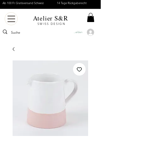
Ab 100 Fr. Gratisversand Schweiz
14 Tage Rückgaberecht
Atelier S&R
SWISS DESIGN
Anmelden