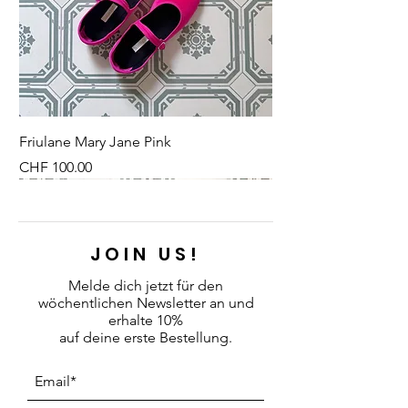
Fassungsvermögen
Höhe: 17,5 cm
Durchmesser oben: 11,5 cm
Friulane Mary Jane Pink
Preis
CHF 100.00
NEU
NEU
NEW
NEU
NEU
NEU
NEU
NEU
JOIN US!
Melde dich jetzt für den
wöchentlichen Newsletter an
und
erhalte 10%
auf deine erste Bestellung.