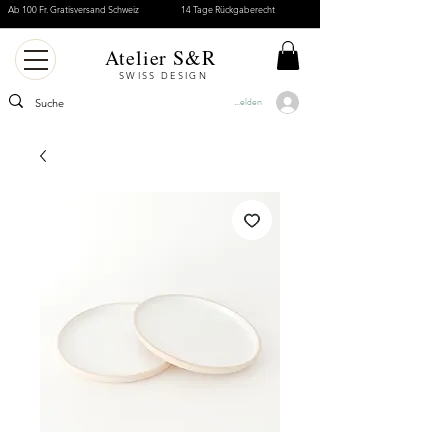
Ab 100 Fr. Gratisversand Schweiz
14 Tage Rückgaberecht
Atelier S&R
SWISS DESIGN
Anmelden