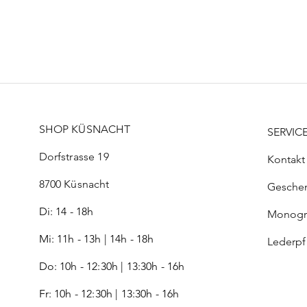
Hemdblusenkleid Leinen Beige
Glarner Tuch Bandana Cyclam
Petites Pommes Schwimmring 120
Schnellansicht
Schnellansicht
Schnellansicht
Preis
Preis
Preis
CHF 99.00
CHF 21.00
CHF 52.00
SHOP KÜSNACHT
SERVIC
Dorfstrasse 19
Kontakt
8700 Küsnacht
Gesche
Di: 14 - 18h
Monog
Mi: 11h - 13h | 14h - 18h
Lederp
Do: 10h - 12:30h | 13:30h - 16h
Fr:
10h - 12:30h | 13:30h - 16h