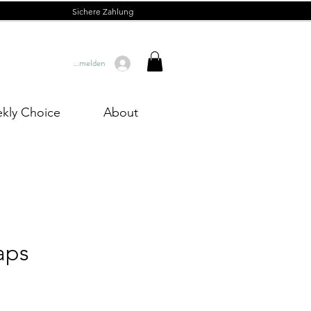
Sichere Zahlung
Anmelden
kly Choice
About
aps
reis