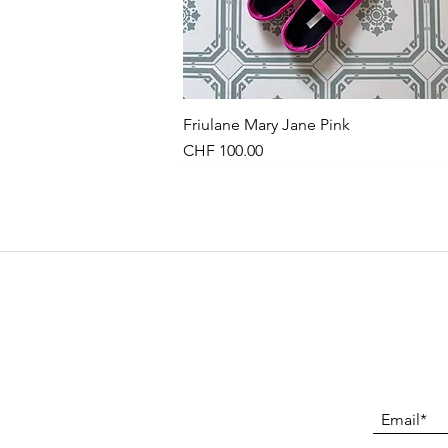
Friulane Mary Jane Pink
Schnellansicht
Preis
CHF 100.00
NEU