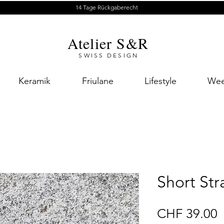
14 Tage Rückgaberecht
Atelier S&R
SWISS DESIGN
Keramik
Friulane
Lifestyle
Wee
Short Str
P
CHF 39.00