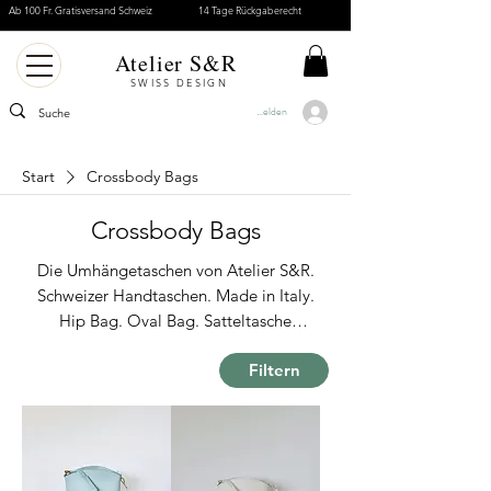
Ab 100 Fr. Gratisversand Schweiz
14 Tage Rückgaberecht
Atelier S&R
SWISS DESIGN
Anmelden
Start
Crossbody Bags
Crossbody Bags
Die Umhängetaschen von Atelier S&R.
Schweizer Handtaschen. Made in Italy.
Hip Bag. Oval Bag. Satteltasche
Crossbody Bag. Belt Bags.
Filtern