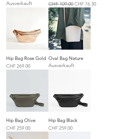
Ausverkauft
Standardpreis
Sale-Preis
CHF 109.00
CHF 76.30
Hip Bag Rose Gold
Oval Bag Nature
Ausverkauft
Preis
CHF 269.00
Hip Bag Olive
Hip Bag Black
Preis
Preis
CHF 259.00
CHF 259.00