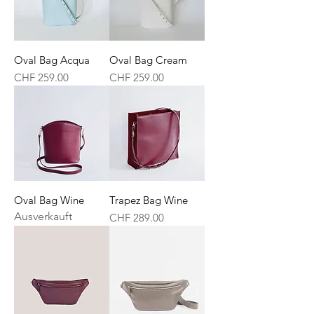
Oval Bag Acqua
Oval Bag Cream
Preis
Preis
CHF 259.00
CHF 259.00
Oval Bag Wine
Trapez Bag Wine
Ausverkauft
Preis
CHF 289.00