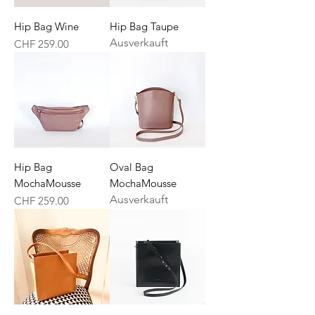
Hip Bag Wine
Hip Bag Taupe
Ausverkauft
Preis
CHF 259.00
Hip Bag
Oval Bag
MochaMousse
MochaMousse
Ausverkauft
Preis
CHF 259.00