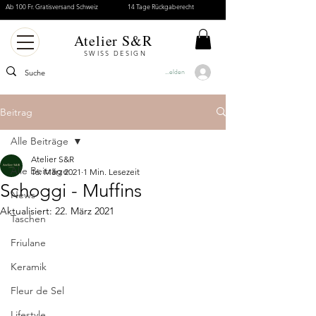
Ab 100 Fr. Gratisversand Schweiz
14 Tage Rückgaberecht
Atelier S&R
SWISS DESIGN
Anmelden
Beitrag
Alle Beiträge
Atelier S&R
Alle Beiträge
16. März 2021
1 Min. Lesezeit
Schoggi - Muffins
News
Aktualisiert:
22. März 2021
Taschen
Friulane
Keramik
Fleur de Sel
Lifestyle